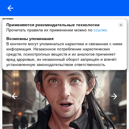
AndreyKudrin10101980
Применяются рекомендательные технологии
added a photo
Прочитать правила их применении можно по
ссылке
.
23 Jan в 09:53
Возможны упоминания
В контенте могут упоминаться наркотики и связанная с ними
информация. Незаконное потребление наркотических
средств, психотропных веществ и их аналогов причиняет
вред здоровью, их незаконный оборот запрещён и влечёт
установленную законодательством ответственность