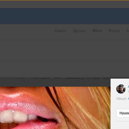
Анкета
Друзья
Фото
Видео
М
Album:
Нрав