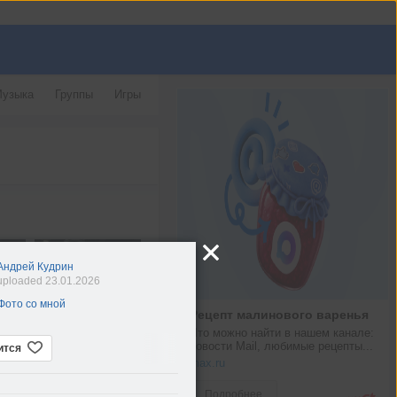
узыка
Группы
Игры
Андрей Кудрин
uploaded 23.01.2026
Фото со мной
Рецепт малинового варенья
Что можно найти в нашем канале: 
новости Mail, любимые рецепты...
ится
max.ru
Подробнее