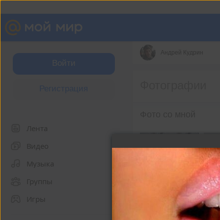
Андрей Кудрин
Войти
Фотографии
Регистрация
Фото со мной
Лента
Видео
Музыка
Группы
Игры