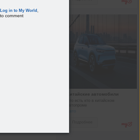
,
Log in to My World
to comment
Китайские автомобили
Кто есть кто в китайском 
автопроме
Авто
Подробнее