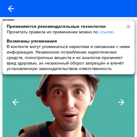
AndreyKudrin10101980
Применяются рекомендательные технологии
added a photo
Прочитать правила их применении можно по
ссылке
.
23 Jan в 09:53
Возможны упоминания
В контенте могут упоминаться наркотики и связанная с ними
информация. Незаконное потребление наркотических
средств, психотропных веществ и их аналогов причиняет
вред здоровью, их незаконный оборот запрещён и влечёт
установленную законодательством ответственность