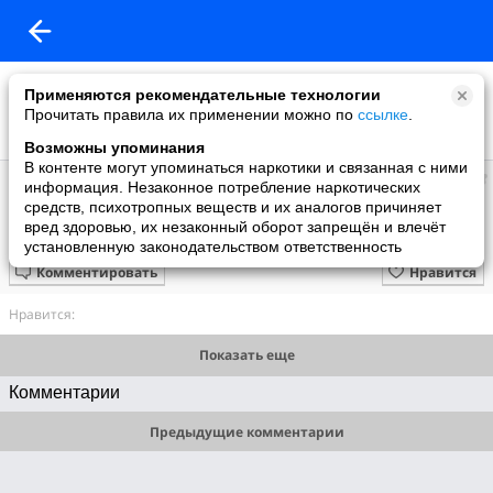
Применяются рекомендательные технологии
Прочитать правила их применении можно по
ссылке
.
Возможны упоминания
В контенте могут упоминаться наркотики и связанная с ними
Hussam Sy
информация. Незаконное потребление наркотических
добавил видео
средств, психотропных веществ и их аналогов причиняет
1 июня
вред здоровью, их незаконный оборот запрещён и влечёт
مسلسل ليل الحلقة 87 السابعة والثمانون
установленную законодательством ответственность
Комментировать
Нравится
Нравится:
Показать еще
Комментарии
Предыдущие комментарии