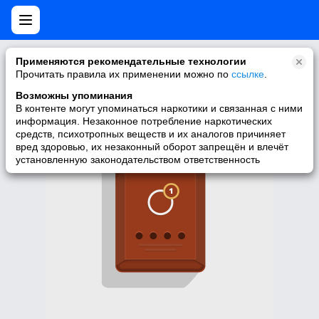
Нет мобильной версии
Применяются рекомендательные технологии
Прочитать правила их применении можно по
ссылке
.
У запрашиваемой вами страницы нет версии для мобильных
устройств. Для её просмотра вы можете перейти на полную
Возможны упоминания
версию Моего Мира.
В контенте могут упоминаться наркотики и связанная с ними
информация. Незаконное потребление наркотических
Перейти на полную версию
средств, психотропных веществ и их аналогов причиняет
вред здоровью, их незаконный оборот запрещён и влечёт
установленную законодательством ответственность