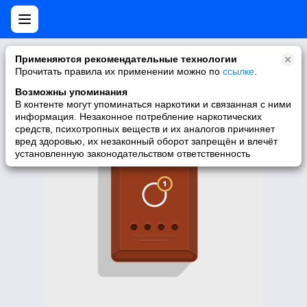
Нет мобильной версии
Применяются рекомендательные технологии
Прочитать правила их применении можно по
ссылке
.
У запрашиваемой вами страницы нет версии для мобильных
устройств. Для её просмотра вы можете перейти на полную
Возможны упоминания
версию Моего Мира.
В контенте могут упоминаться наркотики и связанная с ними
информация. Незаконное потребление наркотических
Перейти на полную версию
средств, психотропных веществ и их аналогов причиняет
вред здоровью, их незаконный оборот запрещён и влечёт
установленную законодательством ответственность