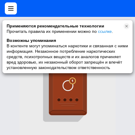
Нет мобильной версии
Применяются рекомендательные технологии
Прочитать правила их применении можно по
ссылке
.
У запрашиваемой вами страницы нет версии для мобильных
устройств. Для её просмотра вы можете перейти на полную
Возможны упоминания
версию Моего Мира.
В контенте могут упоминаться наркотики и связанная с ними
информация. Незаконное потребление наркотических
Перейти на полную версию
средств, психотропных веществ и их аналогов причиняет
вред здоровью, их незаконный оборот запрещён и влечёт
установленную законодательством ответственность