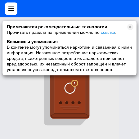
Нет мобильной версии
Применяются рекомендательные технологии
Прочитать правила их применении можно по
ссылке
.
У запрашиваемой вами страницы нет версии для мобильных
устройств. Для её просмотра вы можете перейти на полную
Возможны упоминания
версию Моего Мира.
В контенте могут упоминаться наркотики и связанная с ними
информация. Незаконное потребление наркотических
Перейти на полную версию
средств, психотропных веществ и их аналогов причиняет
вред здоровью, их незаконный оборот запрещён и влечёт
установленную законодательством ответственность