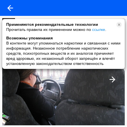
А.Кв.
Применяются рекомендательные технологии
added a photo
Прочитать правила их применении можно по
ссылке
.
05 May в 20:17
Возможны упоминания
В контенте могут упоминаться наркотики и связанная с ними
информация. Незаконное потребление наркотических
средств, психотропных веществ и их аналогов причиняет
вред здоровью, их незаконный оборот запрещён и влечёт
установленную законодательством ответственность