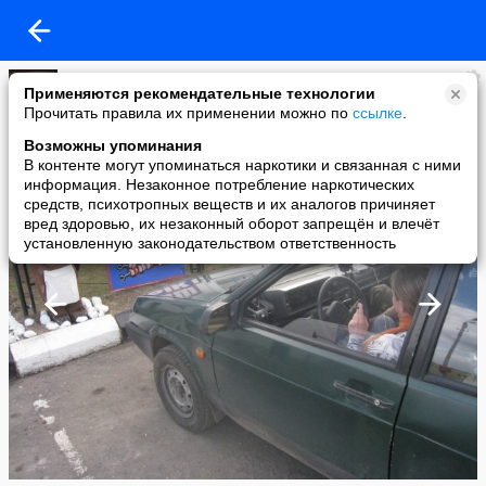
А.Кв.
Применяются рекомендательные технологии
added a photo
Прочитать правила их применении можно по
ссылке
.
05 May в 20:18
Возможны упоминания
В контенте могут упоминаться наркотики и связанная с ними
информация. Незаконное потребление наркотических
средств, психотропных веществ и их аналогов причиняет
вред здоровью, их незаконный оборот запрещён и влечёт
установленную законодательством ответственность