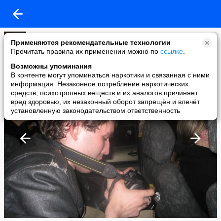
А.Кв.
Применяются рекомендательные технологии
added a photo
Прочитать правила их применении можно по
ссылке
.
05 May в 20:26
Возможны упоминания
В контенте могут упоминаться наркотики и связанная с ними
информация. Незаконное потребление наркотических
средств, психотропных веществ и их аналогов причиняет
вред здоровью, их незаконный оборот запрещён и влечёт
установленную законодательством ответственность