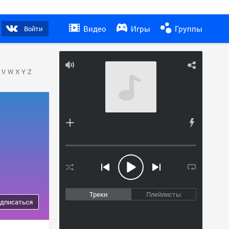
Видео
Игры
Группы
Войти
V
W
X
Y
Z
Треки
Плейлисты
дписаться