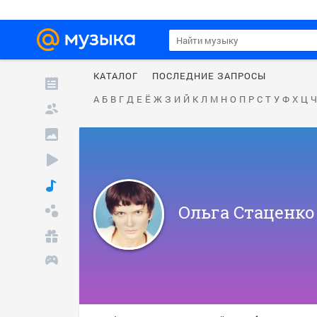
КАТАЛОГ
ПОСЛЕДНИЕ ЗАПРОСЫ
А
Б
В
Г
Д
Е
Ё
Ж
З
И
Й
К
Л
М
Н
О
П
Р
С
Т
У
Ф
Х
Ц
Ч
Ольга Стаценко