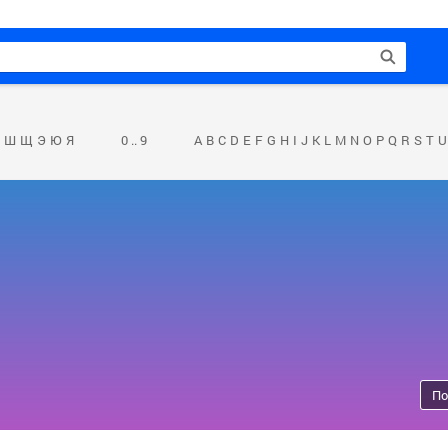
Ш
Щ
Э
Ю
Я
0 .. 9
A
B
C
D
E
F
G
H
I
J
K
L
M
N
O
P
Q
R
S
T
U
По