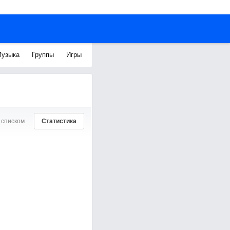
узыка
Группы
Игры
 списком
Статистика