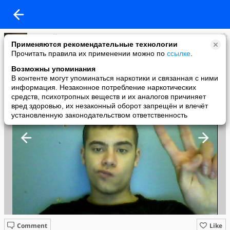
Алексей Трепелов
Применяются рекомендательные технологии
added a photo
Прочитать правила их применении можно по
ссылке
.
14 Nov в 11:45
Возможны упоминания
В контенте могут упоминаться наркотики и связанная с ними
информация. Незаконное потребление наркотических
средств, психотропных веществ и их аналогов причиняет
вред здоровью, их незаконный оборот запрещён и влечёт
установленную законодательством ответственность
Comment
Like