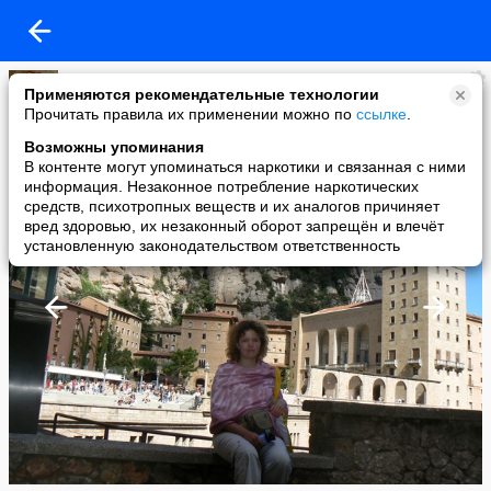
Елена Журавлёва
Применяются рекомендательные технологии
added a photo
Прочитать правила их применении можно по
ссылке
.
08 Jan в 00:27
Возможны упоминания
В контенте могут упоминаться наркотики и связанная с ними
информация. Незаконное потребление наркотических
средств, психотропных веществ и их аналогов причиняет
вред здоровью, их незаконный оборот запрещён и влечёт
установленную законодательством ответственность