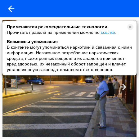
Елена Журавлёва
Применяются рекомендательные технологии
added a photo
Прочитать правила их применении можно по
ссылке
.
08 Jan в 00:22
Возможны упоминания
В контенте могут упоминаться наркотики и связанная с ними
информация. Незаконное потребление наркотических
средств, психотропных веществ и их аналогов причиняет
вред здоровью, их незаконный оборот запрещён и влечёт
установленную законодательством ответственность