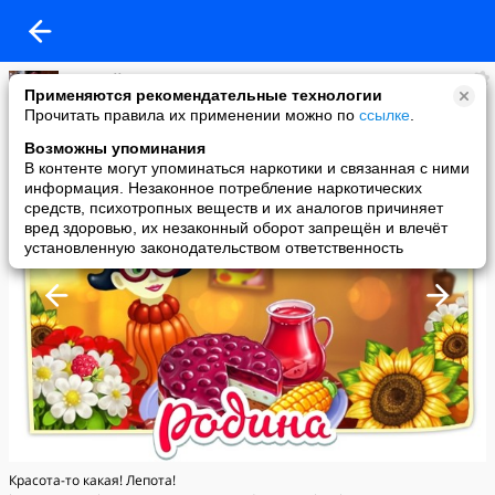
алексей кондратьев
Применяются рекомендательные технологии
added a photo
Прочитать правила их применении можно по
ссылке
.
17 May в 18:21
Возможны упоминания
В контенте могут упоминаться наркотики и связанная с ними
информация. Незаконное потребление наркотических
средств, психотропных веществ и их аналогов причиняет
вред здоровью, их незаконный оборот запрещён и влечёт
установленную законодательством ответственность
Красота-то какая! Лепота!