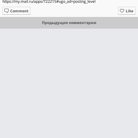
https://my.mail.ru/apps/722215#ugo_ad=posting_level
Comment
Like
Предыдущие комментарии