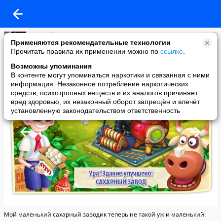
алексей кондратьев
Применяются рекомендательные технологии
added a photo
Прочитать правила их применении можно по
ссылке
.
06 Jun в 19:59
Возможны упоминания
В контенте могут упоминаться наркотики и связанная с ними
информация. Незаконное потребление наркотических
средств, психотропных веществ и их аналогов причиняет
вред здоровью, их незаконный оборот запрещён и влечёт
установленную законодательством ответственность
Мой маленький сахарный заводик теперь не такой уж и маленький: