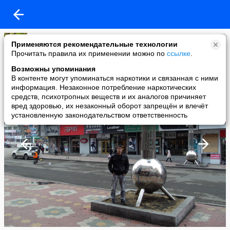
{МоеСердцеСправа}
Применяются рекомендательные технологии
added a photo
Прочитать правила их применении можно по
ссылке
.
10 May в 15:25
Возможны упоминания
В контенте могут упоминаться наркотики и связанная с ними
информация. Незаконное потребление наркотических
средств, психотропных веществ и их аналогов причиняет
вред здоровью, их незаконный оборот запрещён и влечёт
установленную законодательством ответственность