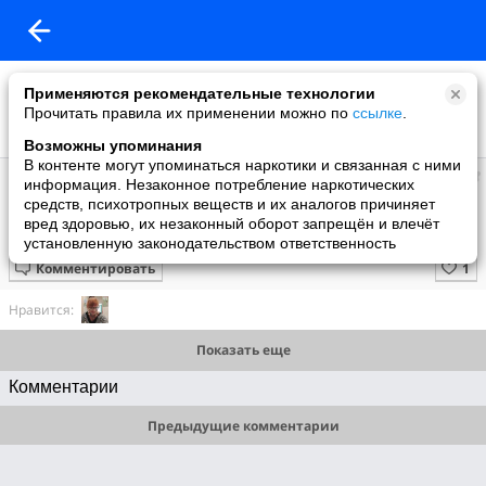
Применяются рекомендательные технологии
Прочитать правила их применении можно по
ссылке
.
Возможны упоминания
В контенте могут упоминаться наркотики и связанная с ними
Кунг-фу Панда
информация. Незаконное потребление наркотических
добавил видео
средств, психотропных веществ и их аналогов причиняет
26 января
вред здоровью, их незаконный оборот запрещён и влечёт
Зимний вид на озеро Лоп-Нур в Синьцзяне на северо-западе Китая
установленную законодательством ответственность
Комментировать
Нравится:
Показать еще
Комментарии
Предыдущие комментарии