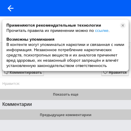
Применяются рекомендательные технологии
Прочитать правила их применении можно по
ссылке
.
Возможны упоминания
В контенте могут упоминаться наркотики и связанная с ними
Галина Эдуардовна
информация. Незаконное потребление наркотических
добавила видео
средств, психотропных веществ и их аналогов причиняет
09.06.2010
вред здоровью, их незаконный оборот запрещён и влечёт
Аэродром Котлы
установленную законодательством ответственность
Комментировать
Нравится
Нравится:
Показать еще
Комментарии
Предыдущие комментарии