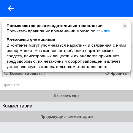
Применяются рекомендательные технологии
Прочитать правила их применении можно по
ссылке
.
Возможны упоминания
В контенте могут упоминаться наркотики и связанная с ними
Галина Эдуардовна
информация. Незаконное потребление наркотических
добавила видео
средств, психотропных веществ и их аналогов причиняет
18.08.2014
вред здоровью, их незаконный оборот запрещён и влечёт
Ветераны Морской Авиации Лебяжье - Борки 2004
установленную законодательством ответственность
Комментировать
Нравится
Нравится:
Показать еще
Комментарии
Предыдущие комментарии