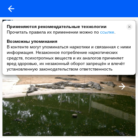
Марьям Губайдуллина
Применяются рекомендательные технологии
added a photo
Прочитать правила их применении можно по
ссылке
.
23 Aug в 08:28
Возможны упоминания
В контенте могут упоминаться наркотики и связанная с ними
информация. Незаконное потребление наркотических
средств, психотропных веществ и их аналогов причиняет
вред здоровью, их незаконный оборот запрещён и влечёт
установленную законодательством ответственность