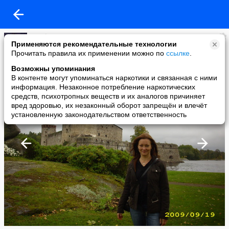
Natch
Применяются рекомендательные технологии
added a photo
Прочитать правила их применении можно по
ссылке
.
23 Sep в 11:56
Возможны упоминания
В контенте могут упоминаться наркотики и связанная с ними
информация. Незаконное потребление наркотических
средств, психотропных веществ и их аналогов причиняет
вред здоровью, их незаконный оборот запрещён и влечёт
установленную законодательством ответственность