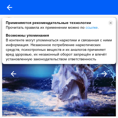
Оксана
Применяются рекомендательные технологии
added a photo
Прочитать правила их применении можно по
ссылке
.
25 Jun в 00:05
Возможны упоминания
В контенте могут упоминаться наркотики и связанная с ними
информация. Незаконное потребление наркотических
средств, психотропных веществ и их аналогов причиняет
вред здоровью, их незаконный оборот запрещён и влечёт
установленную законодательством ответственность