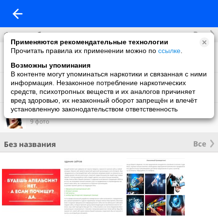
Все
Фотоальбомы
Применяются рекомендательные технологии
Прочитать правила их применении можно по
ссылке
.
Фото со мной
5 фото
Возможны упоминания
В контенте могут упоминаться наркотики и связанная с ними
Фон на обложку
информация. Незаконное потребление наркотических
14 фото
средств, психотропных веществ и их аналогов причиняет
вред здоровью, их незаконный оборот запрещён и влечёт
установленную законодательством ответственность
Что нового
9 фото
Все
Без названия