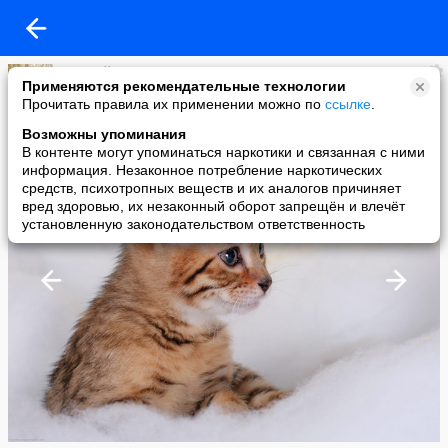
Алексей Разумов
Применяются рекомендательные технологии
added a photo
Прочитать правила их применении можно по
ссылке
.
30 Mar в 23:06
Возможны упоминания
В контенте могут упоминаться наркотики и связанная с ними
информация. Незаконное потребление наркотических
средств, психотропных веществ и их аналогов причиняет
вред здоровью, их незаконный оборот запрещён и влечёт
установленную законодательством ответственность