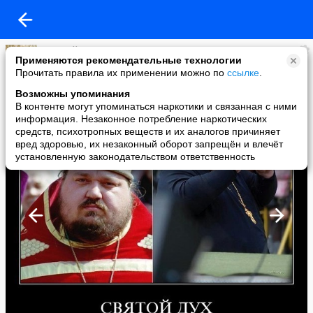
Алексей Разумов
Применяются рекомендательные технологии
added a photo
Прочитать правила их применении можно по
ссылке
.
02 Oct в 21:39
Возможны упоминания
В контенте могут упоминаться наркотики и связанная с ними
информация. Незаконное потребление наркотических
средств, психотропных веществ и их аналогов причиняет
вред здоровью, их незаконный оборот запрещён и влечёт
установленную законодательством ответственность