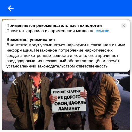
Алексей Разумов
Применяются рекомендательные технологии
added a photo
Прочитать правила их применении можно по
ссылке
.
02 Aug в 21:44
Возможны упоминания
В контенте могут упоминаться наркотики и связанная с ними
информация. Незаконное потребление наркотических
средств, психотропных веществ и их аналогов причиняет
вред здоровью, их незаконный оборот запрещён и влечёт
установленную законодательством ответственность