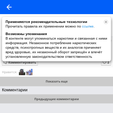
Применяются рекомендательные технологии
Прочитать правила их применении можно по
ссылке
.
Возможны упоминания
В контенте могут упоминаться наркотики и связанная с ними
Александр
информация. Незаконное потребление наркотических
добавил видео
средств, психотропных веществ и их аналогов причиняет
25.02.2025
вред здоровью, их незаконный оборот запрещён и влечёт
Видео WhatsApp 2025-02-22 в 18.31.45_de62f8be
установленную законодательством ответственность
Комментировать
Нравится:
Показать еще
Комментарии
Предыдущие комментарии