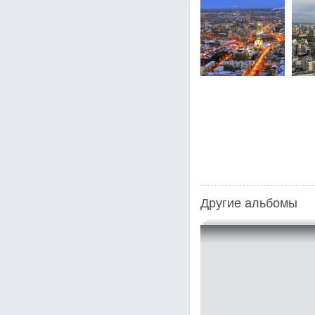
Другие альбомы