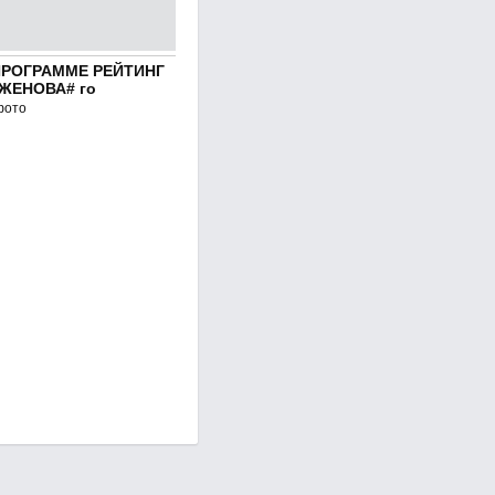
ПРОГРАММЕ РЕЙТИНГ
ЖЕНОВА# го
фото