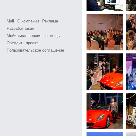
Mail
О компании
Реклама
Разработчикам
Мобильная версия
Помощь
Обсудить проект
Пользовательское соглашение