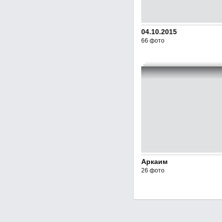
04.10.2015
66 фото
Аркаим
26 фото