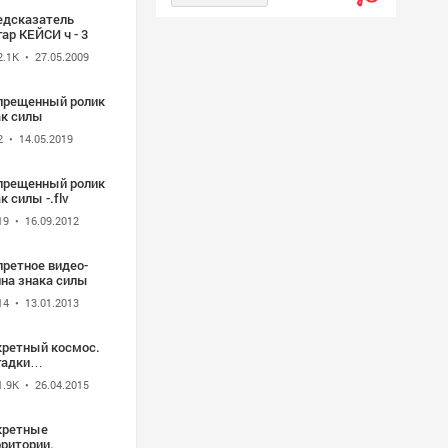
едсказатель
ар КЕЙСИ ч - 3
2.1K
• 27.05.2009
прещенный ролик
ак силы
2
• 14.05.2019
прещенный ролик
к силы -.flv
19
• 16.09.2012
претное видео-
йна знака силы
14
• 13.01.2013
кретный космос.
гадки
еленной.Запрещенный
1.9K
• 26.04.2015
ьм на ТВ.
кретные
рритории.