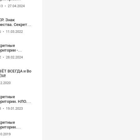
чистая сила (HD
13
• 27.04.2024
0p)
СР. Знак
чества. Секреты
родной Медицины
5
• 11.03.2022
ССР. Серия 46.
кументальный
льм.
кретные
ритории -
говор черных сил
2
• 28.02.2024
.06.2015) HD
ЗЁТ ВСЕГДА и Во
ЁМ!
12.2020
кретные
рритории. НЛО.
претные
3
• 19.01.2023
хнологии
.12.2015) HD
кретные
рритории.
атство Вселенной
10.2019
 1080p)