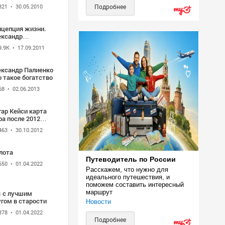
сть
321
• 30.05.2010
Подробнее
нцепция жизни.
ександр
лиенко.
9.9K
• 17.09.2011
ександр Палиенко
 такое богатство
68
• 02.06.2013
ар Кейси карта
а после 2012
да
463
• 30.10.2012
лота
Путеводитель по России
650
• 01.04.2022
Расскажем, что нужно для 
идеального путешествия, и 
поможем составить интересный 
маршрут
 с лучшим
гом в старости
Новости
378
• 01.04.2022
Подробнее