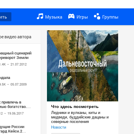
ить
Музыка
Игры
Группы
ое видео автора
ращный сценарий
Переворот Земли
1.4K
• 21.07.2012
ндала
9.5K
• 05.07.2009
 привлечь в
мью богатство.
Что здесь посмотреть
ександр Палиенко
Ледники и вулканы, киты и 
12
• 19.06.2017
медведи, буддийские дацаны и 
северные поселения
дущие России
Новости
гард Кейси.2