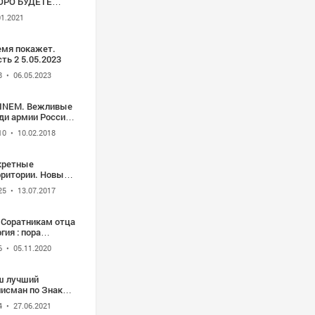
ОРО БУДЕТЕ
АТЫ - Сила в
01.2021
сли
емя покажет.
ть 2 5.05.2023
8
• 06.05.2023
INEM. Вежливые
ди армии России
14🚩
10
• 10.02.2018
кретные
рритории. Новый
дниковый период
25
• 13.07.2017
 1080p)
" Соратникам отца
гия : пора
ючать мозги !"
6
• 05.11.2020
ифинг №65.2 от
уарда Ходоса .
ш лучший
лисман по Знаку
диака
4
• 27.06.2021