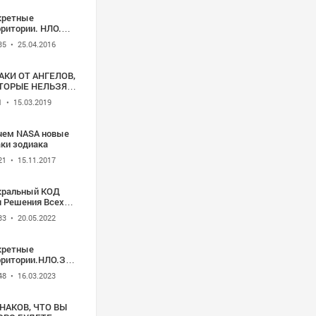
кретные
рритории. НЛО.
претные
35
• 25.04.2016
нологии (HD
0p)
АКИ ОТ АНГЕЛОВ,
ТОРЫЕ НЕЛЬЗЯ
НОРИРОВАТЬ
1
• 15.03.2019
чем NASA новые
аки зодиака
21
• 15.11.2017
кральный КОД
я Решения Всех
ОБЛЕМ | Сила
33
• 20.05.2022
ха
кретные
рритории.НЛО.Запретные
хнологии
48
• 16.03.2023
.07.2015) HD
ЗНАКОВ, ЧТО ВЫ