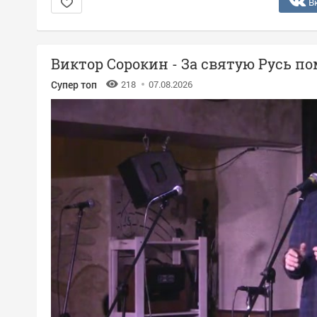
В
Виктор Сорокин - За святую Русь п
Супер топ
218
07.08.2026