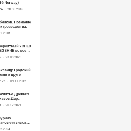
16 Norway)
24
• 20.06.2016
бников. Познание
ектровещества.
01.2018
вероятный УСПЕХ
ВЕЗЕНИЕ во всех
лах | Формула
6
• 23.08.2023
крывающая
ртал к СЧАСТЬЮ и
АЧЕ
ександр Градский
есня о друге
7.2K
• 09.11.2012
оклятье Древних
мазов.Дар
инственных
3
• 20.12.2021
сланников С
ба.Тайные Знаки.
Мурино
ановили знаки,
торые запрещают
02.2024