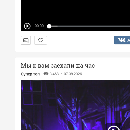
00:00
В
Мы к вам заехали на час
Супер топ
3 468
07.08.2026