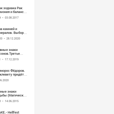
ак зодиака Рак
мония и баланс
охронные ритмы
9
• 03.08.2017
ла камней и
нералов. Выборка
емени из кольца
20
• 28.12.2020
мней
Явные знаки
сонов.Третье
бря 2019. Сиэтл.
1
• 17.12.2019
гда миром правят
жиссеры
астиков
инорос Фёдоров.
 клевету придётся
етить!
06.2020
йные знаки
дьбы (Магический
р)
3
• 14.06.2015
KE.- Hellfest