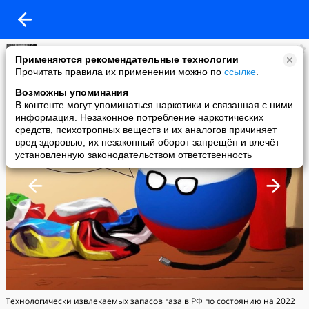
Диана Герасимова
Применяются рекомендательные технологии
added a photo
Прочитать правила их применении можно по
ссылке
.
29 Sep в 16:31
Возможны упоминания
В контенте могут упоминаться наркотики и связанная с ними
информация. Незаконное потребление наркотических
средств, психотропных веществ и их аналогов причиняет
вред здоровью, их незаконный оборот запрещён и влечёт
установленную законодательством ответственность
Технологически извлекаемых запасов газа в РФ по состоянию на 2022