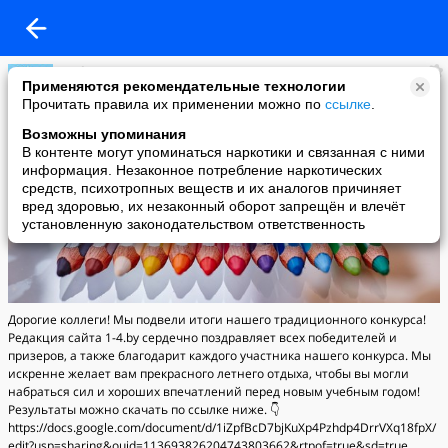
1-4.by
Применяются рекомендательные технологии
added a photo
Прочитать правила их применении можно по
ссылке
.
18 Aug в 09:06
Возможны упоминания
В контенте могут упоминаться наркотики и связанная с ними
информация. Незаконное потребление наркотических
средств, психотропных веществ и их аналогов причиняет
вред здоровью, их незаконный оборот запрещён и влечёт
установленную законодательством ответственность
Дорогие коллеги! Мы подвели итоги нашего традиционного конкурса!
Редакция сайта 1-4.by сердечно поздравляет всех победителей и
призеров, а также благодарит каждого участника нашего конкурса. Мы
искренне желает вам прекрасного летнего отдыха, чтобы вы могли
набраться сил и хороших впечатлений перед новым учебным годом!
Результаты можно скачать по ссылке ниже. 👇
https://docs.google.com/document/d/1iZpfBcD7bjKuXp4Pzhdp4DrrVXq18fpX/
edit?usp=sharing&ouid=113693826204743803662&rtpof=true&sd=true