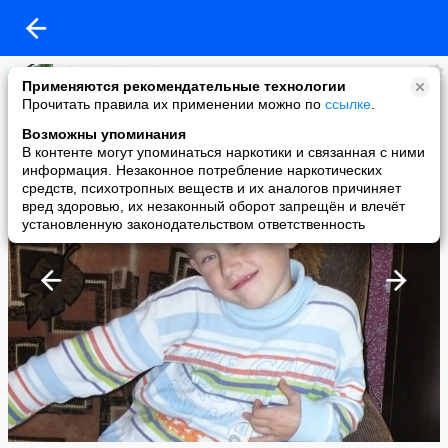
Efimov Aleksandr
Применяются рекомендательные технологии
added a photo
Прочитать правила их применении можно по
ссылке
.
20 Oct в 23:47
Возможны упоминания
В контенте могут упоминаться наркотики и связанная с ними
информация. Незаконное потребление наркотических
средств, психотропных веществ и их аналогов причиняет
вред здоровью, их незаконный оборот запрещён и влечёт
установленную законодательством ответственность