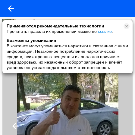
АЛЕКСЕЙ ЕРМАКОВ
Применяются рекомендательные технологии
added a photo
Прочитать правила их применении можно по
ссылке
.
25 Sep в 18:38
Возможны упоминания
В контенте могут упоминаться наркотики и связанная с ними
информация. Незаконное потребление наркотических
средств, психотропных веществ и их аналогов причиняет
вред здоровью, их незаконный оборот запрещён и влечёт
установленную законодательством ответственность