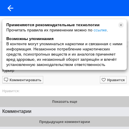
Применяются рекомендательные технологии
Прочитать правила их применении можно по
ссылке
.
Возможны упоминания
В контенте могут упоминаться наркотики и связанная с ними
Наталия
информация. Незаконное потребление наркотических
добавила видео
средств, психотропных веществ и их аналогов причиняет
05.01.2012
вред здоровью, их незаконный оборот запрещён и влечёт
Курьер
установленную законодательством ответственность
Курьер
Комментировать
Нравится
Нравится:
Показать еще
Комментарии
Предыдущие комментарии