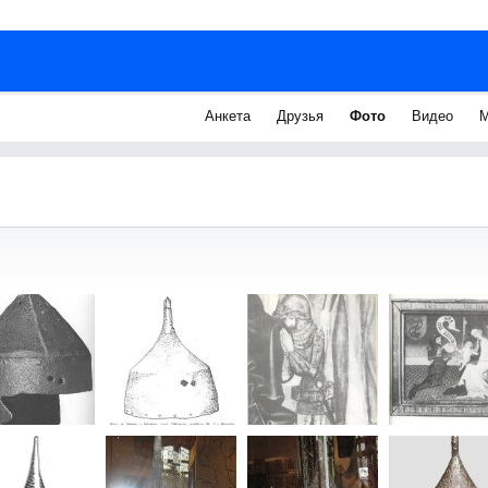
Анкета
Друзья
Фото
Видео
М