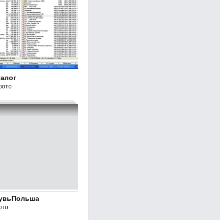
талог
фото
увьПольша
ото