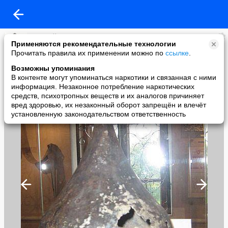
Алексей Глазков
Применяются рекомендательные технологии
added a photo
Прочитать правила их применении можно по
ссылке
.
08 Oct в 09:41
Возможны упоминания
В контенте могут упоминаться наркотики и связанная с ними
информация. Незаконное потребление наркотических
средств, психотропных веществ и их аналогов причиняет
вред здоровью, их незаконный оборот запрещён и влечёт
установленную законодательством ответственность