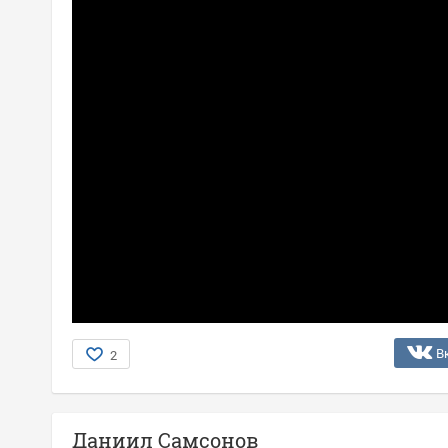
В
2
Даниил Самсонов