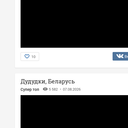
В
10
Дудудки, Беларусь
Супер топ
5 582
07.08.2026