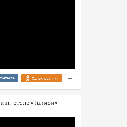
контакте
Одноклассники
иал-отеле «Талион»