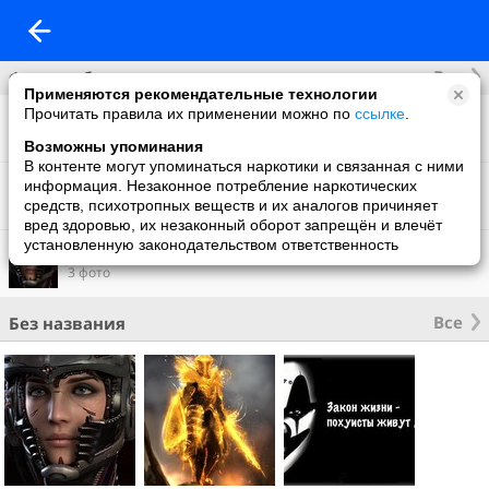
Все
Фотоальбомы
Применяются рекомендательные технологии
Прочитать правила их применении можно по
ссылке
.
Фото со мной
16 фото
Возможны упоминания
В контенте могут упоминаться наркотики и связанная с ними
Фон на обложку
информация. Незаконное потребление наркотических
2 фото
средств, психотропных веществ и их аналогов причиняет
вред здоровью, их незаконный оборот запрещён и влечёт
установленную законодательством ответственность
Что нового
3 фото
Все
Без названия