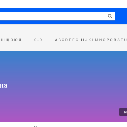
Ш
Щ
Э
Ю
Я
0 .. 9
A
B
C
D
E
F
G
H
I
J
K
L
M
N
O
P
Q
R
S
T
U
на
По