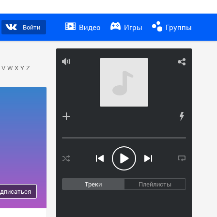
Видео
Игры
Группы
Войти
V
W
X
Y
Z
Треки
Плейлисты
дписаться