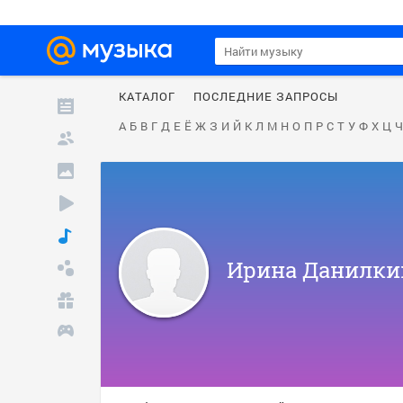
КАТАЛОГ
ПОСЛЕДНИЕ ЗАПРОСЫ
А
Б
В
Г
Д
Е
Ё
Ж
З
И
Й
К
Л
М
Н
О
П
Р
С
Т
У
Ф
Х
Ц
Ч
Ирина Данилки