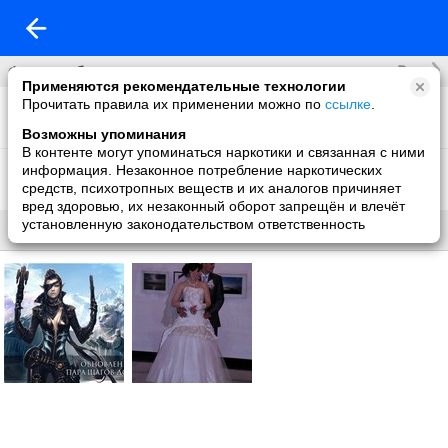
Все
Фотоальбомы
Применяются рекомендательные технологии
Прочитать правила их применении можно по
ссылке
.
Что нового
1 фото
Возможны упоминания
В контенте могут упоминаться наркотики и связанная с ними
Фон на обложку
информация. Незаконное потребление наркотических
1 фото
средств, психотропных веществ и их аналогов причиняет
вред здоровью, их незаконный оборот запрещён и влечёт
установленную законодательством ответственность
Все
Без названия