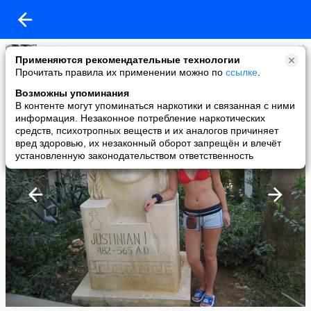
dolphin
Применяются рекомендательные технологии
added a photo
Прочитать правила их применении можно по
ссылке
.
01 Apr в 16:18
Возможны упоминания
В контенте могут упоминаться наркотики и связанная с ними
информация. Незаконное потребление наркотических
средств, психотропных веществ и их аналогов причиняет
вред здоровью, их незаконный оборот запрещён и влечёт
установленную законодательством ответственность