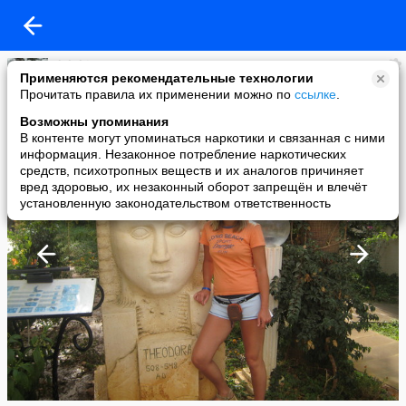
dolphin
Применяются рекомендательные технологии
added a photo
Прочитать правила их применении можно по
ссылке
.
01 Apr в 16:19
Возможны упоминания
В контенте могут упоминаться наркотики и связанная с ними
информация. Незаконное потребление наркотических
средств, психотропных веществ и их аналогов причиняет
вред здоровью, их незаконный оборот запрещён и влечёт
установленную законодательством ответственность