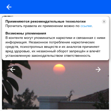
dolphin
Применяются рекомендательные технологии
added a photo
Прочитать правила их применении можно по
ссылке
.
02 Apr в 15:40
Возможны упоминания
В контенте могут упоминаться наркотики и связанная с ними
информация. Незаконное потребление наркотических
средств, психотропных веществ и их аналогов причиняет
вред здоровью, их незаконный оборот запрещён и влечёт
установленную законодательством ответственность