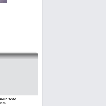
наше тело
фото