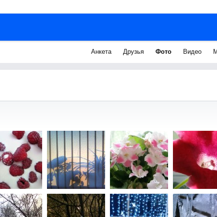
Анкета
Друзья
Фото
Видео
М