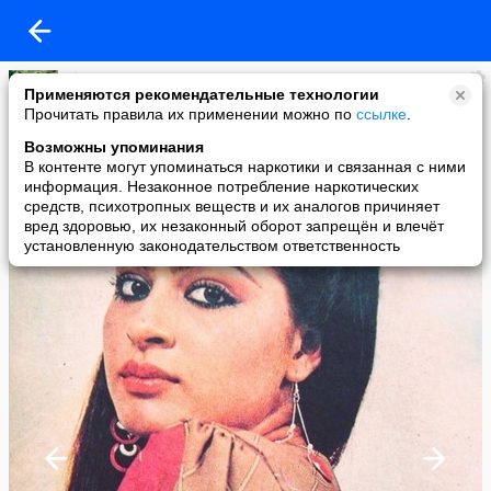
Elena Guseva Ortega
Применяются рекомендательные технологии
added a photo
Прочитать правила их применении можно по
ссылке
.
18 Jan в 03:01
Возможны упоминания
В контенте могут упоминаться наркотики и связанная с ними
информация. Незаконное потребление наркотических
средств, психотропных веществ и их аналогов причиняет
вред здоровью, их незаконный оборот запрещён и влечёт
установленную законодательством ответственность