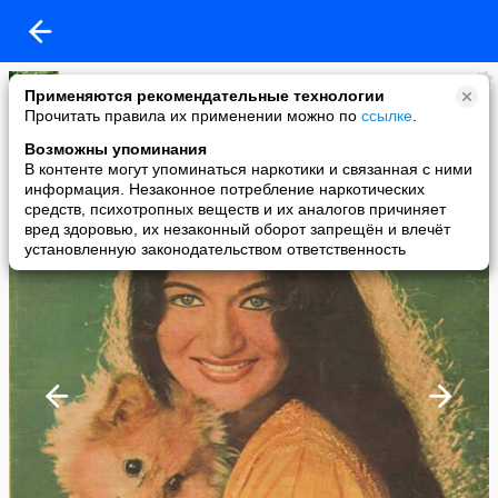
Elena Guseva Ortega
Применяются рекомендательные технологии
added a photo
Прочитать правила их применении можно по
ссылке
.
19 Jan в 15:04
Возможны упоминания
В контенте могут упоминаться наркотики и связанная с ними
информация. Незаконное потребление наркотических
средств, психотропных веществ и их аналогов причиняет
вред здоровью, их незаконный оборот запрещён и влечёт
установленную законодательством ответственность