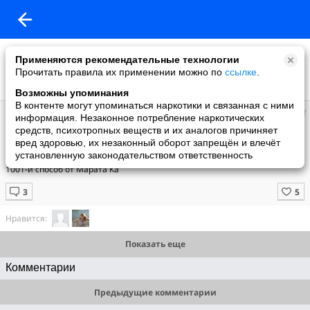
Применяются рекомендательные технологии
Прочитать правила их применении можно по
ссылке
.
Возможны упоминания
В контенте могут упоминаться наркотики и связанная с ними
Julia
информация. Незаконное потребление наркотических
добавила видео
средств, психотропных веществ и их аналогов причиняет
11.06.2009
вред здоровью, их незаконный оборот запрещён и влечёт
Скелетирование листьев
установленную законодательством ответственность
1001-й способ от Марата Ка
Нравится:
Показать еще
Комментарии
Предыдущие комментарии